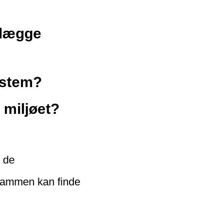
telægge
system?
 miljøet?
d de
i sammen kan finde