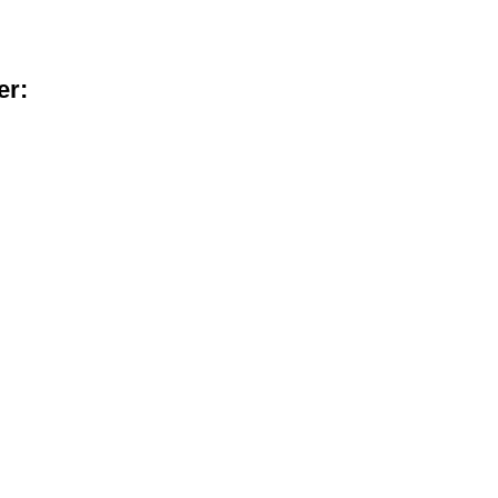
er:
sensorer
BrainyBin