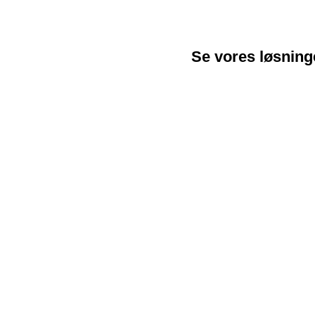
Se vores løsning
BrainyBins® Radar 