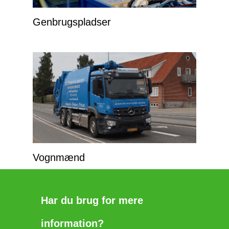
Genbrugspladser
Vognmænd
Har du brug for mere
information?