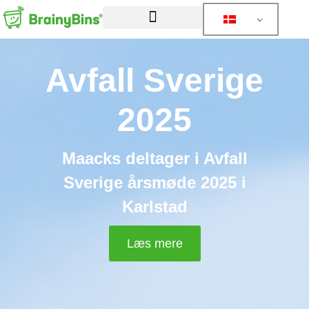
Avfall Sverige
2025
Maacks deltager i Avfall
Sverige årsmøde 2025 i
Karlstad
Læs mere