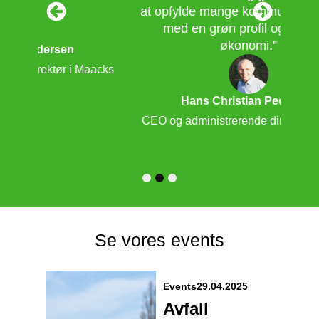
at opfylde mange kommuners visioner
at væ
med en grøn profil og cirkulær
Tysk
økonomi.”
e
aacks
Hans Christian Pedersen
CEO og administrerende direktør i Maacks
1
2
3
Se vores events
Events
29.04.2025
Avfall