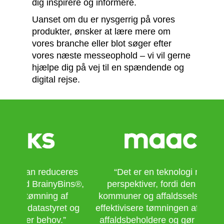
dig inspirere og informere.
Uanset om du er nysgerrig på vores
produkter, ønsker at lære mere om
vores branche eller blot søger efter
vores næste messeophold – vi vil gerne
hjælpe dig på vej til en spændende og
digital rejse.
eres
“Det er en teknologi med store
“Vi 
Bins®,
perspektiver, fordi den kan hjælpe
Ekspo
af
kommuner og affaldsselskaber med at
nytt
et og
effektivisere tømningen af genbrugs- og
dett
”
affaldsbeholdere og gør det nemmere
at ud