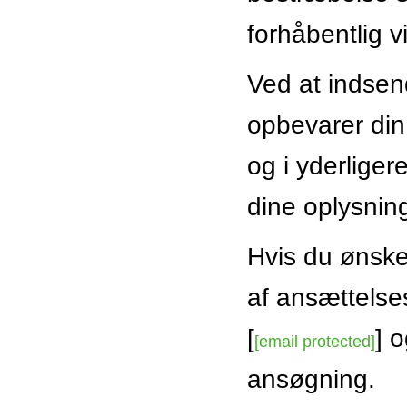
forhåbentlig v
Ved at indsend
opbevarer di
og i yderliger
dine oplysning
Hvis du ønsker
af ansættelse
[
] 
[email protected]
ansøgning.