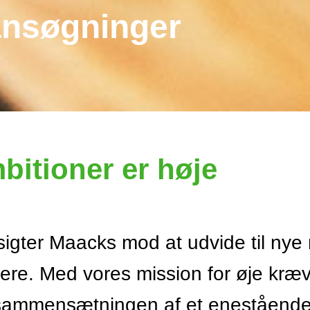
ansøgninger
bitioner er høje
sigter Maacks mod at udvide til nye
ere. Med vores mission for øje kræ
sammensætningen af et eneståend