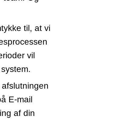
kke til, at vi
sesprocessen
rioder vil
s system.
 afslutningen
på E-mail
ing af din