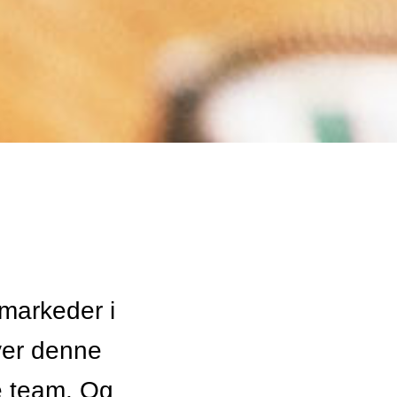
 markeder i
ver denne
e team. Og