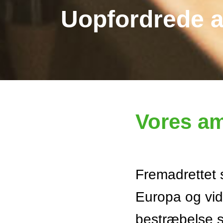
Uopfordrede 
Vores am
Fremadrettet 
Europa og vid
bestræbelse 