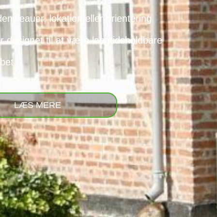
eniveauer, lokation eller orientering
 designet til at være langtidsholdbare
bet.
LÆS MERE