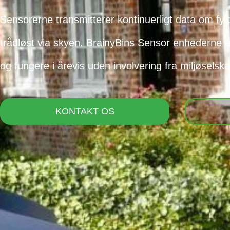
Sensorerne transmitterer kontinuerligt data om fyld
trådløst via skyen. BrainyBins Sensor enhederne er
og fungere i årevis uden involvering fra miljøselska
KONTAKT OS