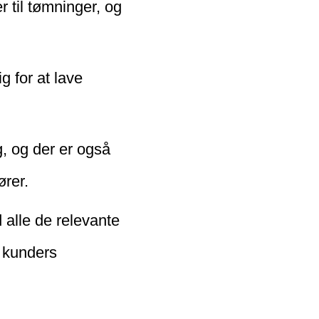
r til tømninger, og
g for at lave
, og der er også
ører.
 alle de relevante
e kunders
rskueligt system.