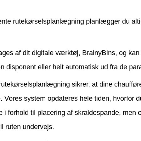
ente rutekørselsplanlægning planlægger du alti
ges af dit digitale værktøj, BrainyBins, og kan
en disponent eller helt automatisk ud fra de pa
 rutekørselsplanlægning sikrer, at dine chauffør
. Vores system opdateres hele tiden, hvorfor du
 i forhold til placering af skraldespande, men 
til ruten undervejs.