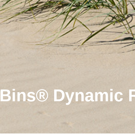
yBins® Dynamic 