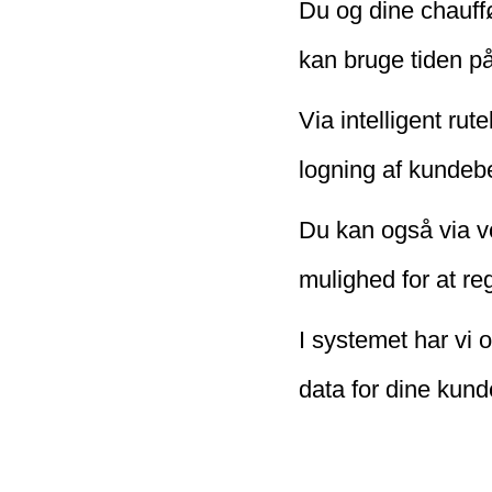
Du og dine chauffør
kan bruge tiden på
Via intelligent rut
logning af kundeb
Du kan også via v
mulighed for at re
I systemet har vi 
data for dine kun
beholdere, men og