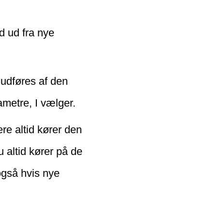
d ud fra nye
 udføres af den
rametre, I vælger.
ere altid kører den
 altid kører på de
også hvis nye