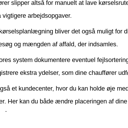
er slipper altså for manuelt at lave kørselsrute
 vigtigere arbejdsopgaver.
ekørselsplanlægning bliver det også muligt for di
esøg og mængden af affald, der indsamles.
ores system dokumentere eventuel fejlsortering
gistrere ekstra ydelser, som dine chauffører udf
også et kundecenter, hvor du kan holde øje med
der. Her kan du både ændre placeringen af din
så logge henvendelser fra dine kunder i et ove