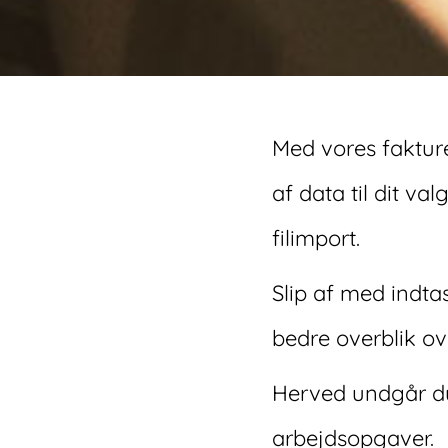
Med vores fakture
af data til dit v
filimport.
Slip af med indta
bedre overblik ov
Herved undgår du 
arbejdsopgaver.