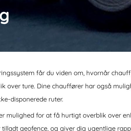
ng
ingssystem får du viden om, hvornår chauff
k over ture. Dine chauffører har også muligh
ikke-disponerede ruter.
r mulighed for at få hurtigt overblik over en
 tilladt geofence, og giver dig ugentlige rap