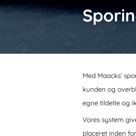
Spori
Med Maacks’ spor
kunden og overbli
egne tildelte og 
Vores system give
placeret inden for