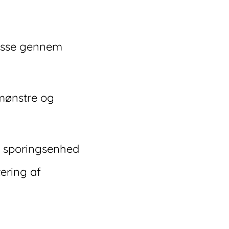
disse gennem
smønstre og
en sporingsenhed
tering af