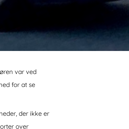
øren var ved
ed for at se
heder, der ikke er
porter over