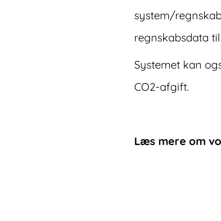
system/regnskabs
regnskabsdata ti
Systemet kan også
CO2-afgift.
Læs mere om vor