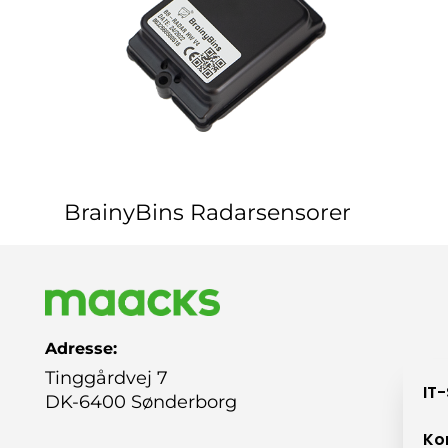
BrainyBins Radarsensorer
Adresse:
Tinggårdvej 7
IT
DK-6400 Sønderborg
Ko