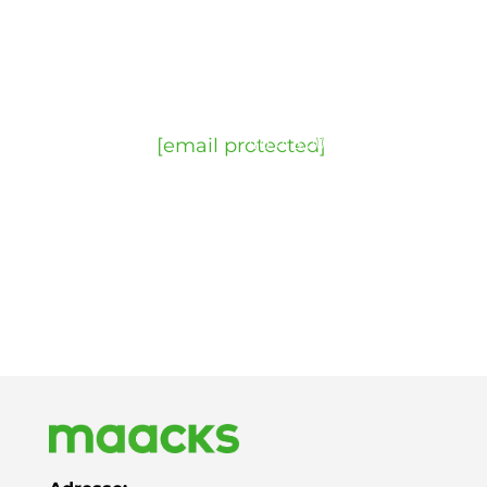
Kontakt os
Ring til
Skriv en
Åbningstider
Besøg
os
mail
os
Arbejdsdage
+45 4342
fra kl. 8:00
Tinggårdvej
[email protected]
6000
til kl. 16:00
7
Fredage
DK-6400
fra kl. 8:00
Sønderborg
til kl. 15:00