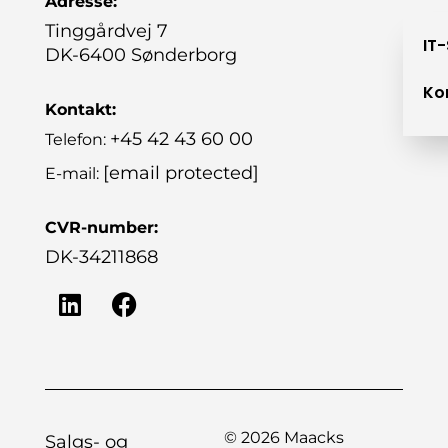
Adresse:
Tinggårdvej 7
IT
DK-6400 Sønderborg
Ko
Kontakt:
+45 42 43 60 00
Telefon:
[email protected]
E-mail:
CVR-number:
DK-34211868
© 2026 Maacks
Salgs- og