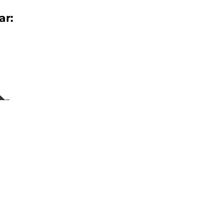
ar:
sensorer
BrainyBi
Route