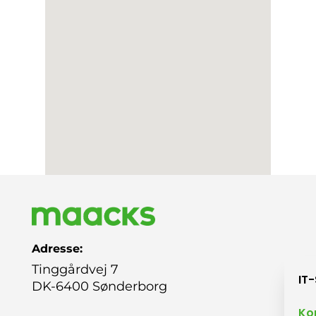
Adresse:
Tinggårdvej 7
IT
DK-6400 Sønderborg
Ko