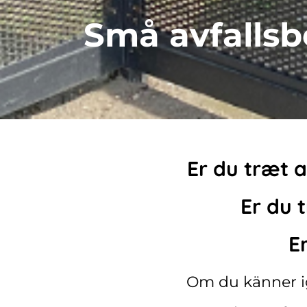
Små avfallsb
Er du træt 
Er du 
E
Om du känner ige