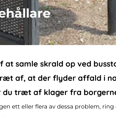
ehållare
af at samle skrald op ved buss
træt af, at der flyder affald i n
r du træt af klager fra borgern
n ett eller flera av dessa problem, ring o