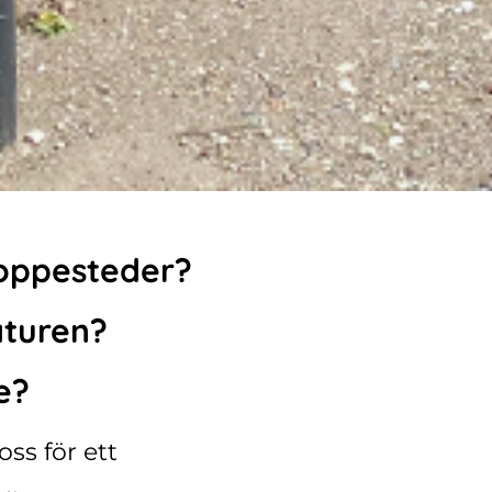
toppesteder?
aturen?
e?
ss för ett