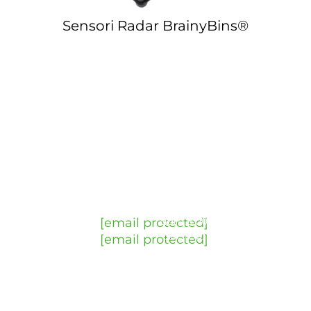
Sensori Radar BrainyBins®
Contattaci
Chiamaci
Scrivici
Orari
Dove
un e-
trovarci
+45 4342
Giorni
mail
6000
lavorativi
Ellegårdvej
dalle 8:00
25C, 1. tv
[email protected]
alle 16:00
DK-6400
[email protected]
Il venerdì
Sønderborg
dalle 8:00
alle 15:00