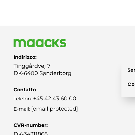
Indirizzo:
Tinggårdvej 7
Ser
DK-6400 Sønderborg
Co
Contatto
+45 42 43 60 00
Telefon:
[email protected]
E-mail:
CVR-number:
DK-34211868