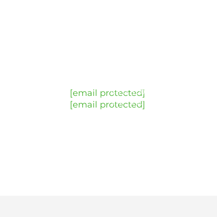
Kontakt os
Ring til
Skriv en
Åbningstider
Besøg
os
mail
os
Arbejdsdage
+45 4342
fra kl. 8:00
Ellegårdvej
[email protected]
6000
til kl. 16:00
25C, 1. tv
[email protected]
Fredage
DK-6400
fra kl. 8:00
Sønderborg
til kl. 15:00