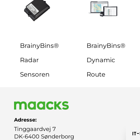
BrainyBins®
BrainyBins®
Radar
Dynamic
Sensoren
Route
Adresse:
Tinggaardvej 7
IT
DK-6400 Sønderborg