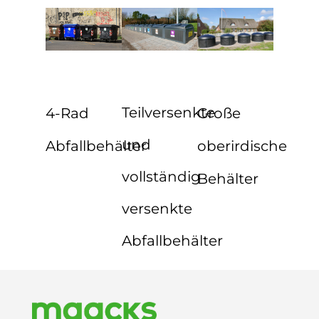
Teilversenkte
4-Rad
Große
und
Abfallbehälter
oberirdische
vollständig
Behälter
versenkte
Abfallbehälter