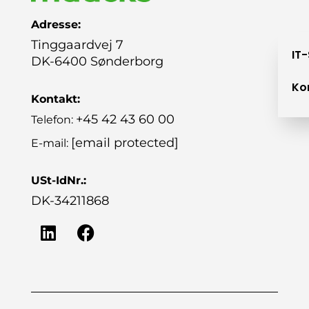
Adresse:
Tinggaardvej 7
IT
DK-6400 Sønderborg
Ko
Kontakt:
+45 42 43 60 00
Telefon:
[email protected]
E-mail:
USt-IdNr.:
DK-34211868