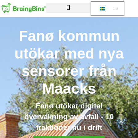
Fanø kommun
utökar med nya
sensorer från
Maacks
Fanø utökar digital
övervakning av avfall - 10
fraktioner nu i drift