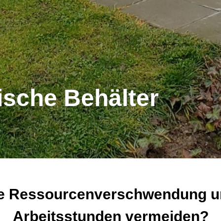
ische Behälter
e Ressourcenverschwendung u
Arbeitsstunden vermeiden?