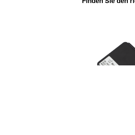
Finden Sie den r
BrainyBins® Radar