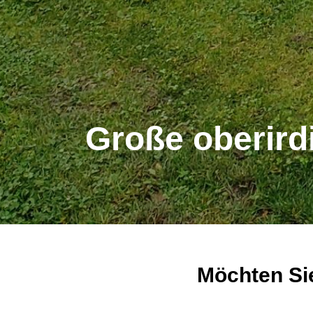
Große oberird
Möchten Si